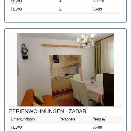
FEWO
4
67-110
FEWO
2
50-93
FERIENWOHNUNGEN - ZADAR
Unterkunftstyp
Personen
Preis (€)
FEWO
55-80