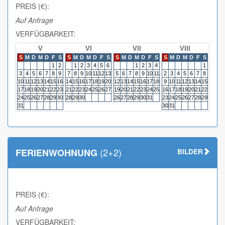
PREIS (€):
Auf Anfrage
VERFÜGBARKEIT:
V
VI
VII
VIII
S
M
D
M
D
F
S
S
M
D
M
D
F
S
S
M
D
M
D
F
S
S
M
D
M
D
F
S
S
M
1
2
1
2
3
4
5
6
1
2
3
4
1
3
4
5
6
7
8
9
7
8
9
10
11
12
13
5
6
7
8
9
10
11
2
3
4
5
6
7
8
6
7
10
11
12
13
14
15
16
14
15
16
17
18
19
20
12
13
14
15
16
17
18
9
10
11
12
13
14
15
13
14
17
18
19
20
21
22
23
21
22
23
24
25
26
27
19
20
21
22
23
24
25
16
17
18
19
20
21
22
20
21
24
25
26
27
28
29
30
28
29
30
26
27
28
29
30
31
23
24
25
26
27
28
29
27
28
31
30
31
(2+2)
FERIENWOHNUNG
BILDER
PREIS (€):
Auf Anfrage
VERFÜGBARKEIT: