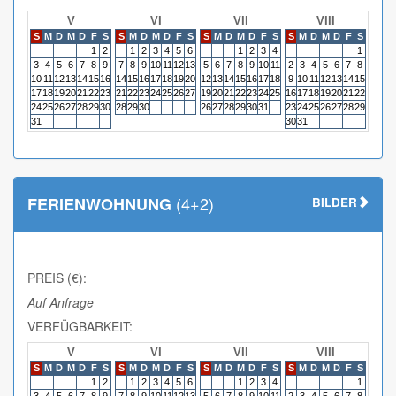
V
VI
VII
VIII
S
M
D
M
D
F
S
S
M
D
M
D
F
S
S
M
D
M
D
F
S
S
M
D
M
D
F
S
S
M
1
2
1
2
3
4
5
6
1
2
3
4
1
3
4
5
6
7
8
9
7
8
9
10
11
12
13
5
6
7
8
9
10
11
2
3
4
5
6
7
8
6
7
10
11
12
13
14
15
16
14
15
16
17
18
19
20
12
13
14
15
16
17
18
9
10
11
12
13
14
15
13
14
17
18
19
20
21
22
23
21
22
23
24
25
26
27
19
20
21
22
23
24
25
16
17
18
19
20
21
22
20
21
24
25
26
27
28
29
30
28
29
30
26
27
28
29
30
31
23
24
25
26
27
28
29
27
28
31
30
31
(4+2)
FERIENWOHNUNG
BILDER
PREIS (€):
Auf Anfrage
VERFÜGBARKEIT:
V
VI
VII
VIII
S
M
D
M
D
F
S
S
M
D
M
D
F
S
S
M
D
M
D
F
S
S
M
D
M
D
F
S
S
M
1
2
1
2
3
4
5
6
1
2
3
4
1