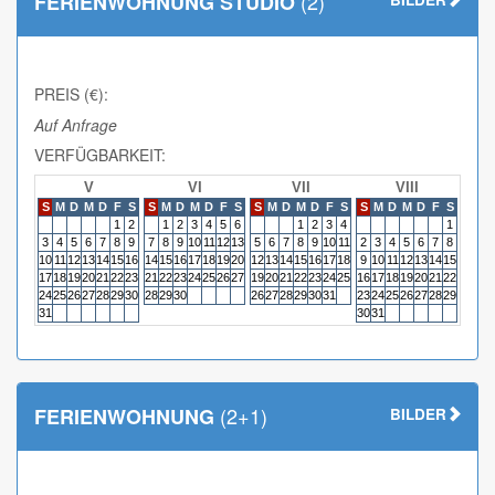
(2)
FERIENWOHNUNG STUDIO
PREIS (€):
Auf Anfrage
VERFÜGBARKEIT:
V
VI
VII
VIII
S
M
D
M
D
F
S
S
M
D
M
D
F
S
S
M
D
M
D
F
S
S
M
D
M
D
F
S
S
M
1
2
1
2
3
4
5
6
1
2
3
4
1
3
4
5
6
7
8
9
7
8
9
10
11
12
13
5
6
7
8
9
10
11
2
3
4
5
6
7
8
6
7
10
11
12
13
14
15
16
14
15
16
17
18
19
20
12
13
14
15
16
17
18
9
10
11
12
13
14
15
13
14
17
18
19
20
21
22
23
21
22
23
24
25
26
27
19
20
21
22
23
24
25
16
17
18
19
20
21
22
20
21
24
25
26
27
28
29
30
28
29
30
26
27
28
29
30
31
23
24
25
26
27
28
29
27
28
31
30
31
(2+1)
FERIENWOHNUNG
BILDER