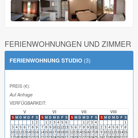
FERIENWOHNUNGEN UND ZIMMER
(3)
FERIENWOHNUNG STUDIO
PREIS (€):
Auf Anfrage
VERFÜGBARKEIT:
V
VI
VII
VIII
S
M
D
M
D
F
S
S
M
D
M
D
F
S
S
M
D
M
D
F
S
S
M
D
M
D
F
S
S
M
1
2
1
2
3
4
5
6
1
2
3
4
1
3
4
5
6
7
8
9
7
8
9
10
11
12
13
5
6
7
8
9
10
11
2
3
4
5
6
7
8
6
7
10
11
12
13
14
15
16
14
15
16
17
18
19
20
12
13
14
15
16
17
18
9
10
11
12
13
14
15
13
14
17
18
19
20
21
22
23
21
22
23
24
25
26
27
19
20
21
22
23
24
25
16
17
18
19
20
21
22
20
21