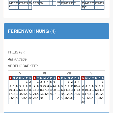
24
25
26
27
28
29
30
28
29
30
26
27
28
29
30
31
23
24
25
26
27
28
29
27
28
31
30
31
(4)
FERIENWOHNUNG
PREIS (€):
Auf Anfrage
VERFÜGBARKEIT:
V
VI
VII
VIII
S
M
D
M
D
F
S
S
M
D
M
D
F
S
S
M
D
M
D
F
S
S
M
D
M
D
F
S
S
M
1
2
1
2
3
4
5
6
1
2
3
4
1
3
4
5
6
7
8
9
7
8
9
10
11
12
13
5
6
7
8
9
10
11
2
3
4
5
6
7
8
6
7
10
11
12
13
14
15
16
14
15
16
17
18
19
20
12
13
14
15
16
17
18
9
10
11
12
13
14
15
13
14
17
18
19
20
21
22
23
21
22
23
24
25
26
27
19
20
21
22
23
24
25
16
17
18
19
20
21
22
20
21
24
25
26
27
28
29
30
28
29
30
26
27
28
29
30
31
23
24
25
26
27
28
29
27
28
31
30
31