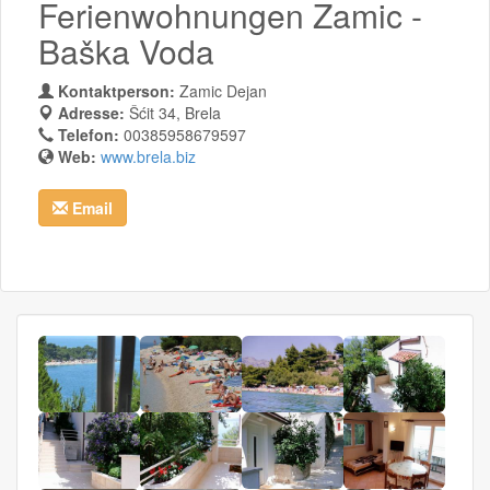
Ferienwohnungen Zamic -
Baška Voda
Kontaktperson:
Zamic Dejan
Adresse:
Šćit 34, Brela
Telefon:
00385958679597
Web:
www.brela.biz
Email