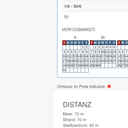
1/6 - 30/6
50
VERFÜGBARKEIT:
V
VI
S
M
D
M
D
F
S
S
M
D
M
D
F
S
S
M
D
1
2
1
2
3
4
5
6
3
4
5
6
7
8
9
7
8
9
10
11
12
13
5
6
7
10
11
12
13
14
15
16
14
15
16
17
18
19
20
12
13
1
17
18
19
20
21
22
23
21
22
23
24
25
26
27
19
20
2
24
25
26
27
28
29
30
28
29
30
26
27
2
31
Ortstaxe im Preis inklusive:
DISTANZ
Meer: 70 m
Strand: 70 m
Stadtzentrum: 90 m