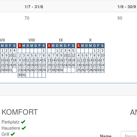
1/7 - 31/8
1/9 - 30/9
70
50
VII
VIII
IX
X
M
D
F
S
S
M
D
M
D
F
S
S
M
D
M
D
F
S
S
M
D
M
D
F
S
1
2
3
4
1
1
2
3
4
5
1
2
3
8
9
10
11
2
3
4
5
6
7
8
6
7
8
9
10
11
12
4
5
6
7
8
9
10
4
15
16
17
18
9
10
11
12
13
14
15
13
14
15
16
17
18
19
11
12
13
14
15
16
17
1
22
23
24
25
16
17
18
19
20
21
22
20
21
22
23
24
25
26
18
19
20
21
22
23
24
8
29
30
31
23
24
25
26
27
28
29
27
28
29
30
25
26
27
28
29
30
31
30
31
KOMFORT
A
Parkplatz
Haustiere
Grill
Name