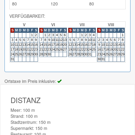
80
120
80
VERFÜGBARKEIT:
V
VI
VII
VIII
S
M
D
M
D
F
S
S
M
D
M
D
F
S
S
M
D
M
D
F
S
S
M
D
M
D
F
S
S
M
1
2
1
2
3
4
5
6
1
2
3
4
1
3
4
5
6
7
8
9
7
8
9
10
11
12
13
5
6
7
8
9
10
11
2
3
4
5
6
7
8
6
7
10
11
12
13
14
15
16
14
15
16
17
18
19
20
12
13
14
15
16
17
18
9
10
11
12
13
14
15
13
14
17
18
19
20
21
22
23
21
22
23
24
25
26
27
19
20
21
22
23
24
25
16
17
18
19
20
21
22
20
21
24
25
26
27
28
29
30
28
29
30
26
27
28
29
30
31
23
24
25
26
27
28
29
27
28
31
30
31
Ortstaxe im Preis inklusive:
DISTANZ
Meer: 100 m
Strand: 100 m
Stadtzentrum: 150 m
Supermarkt: 150 m
Restaurant: 100 m