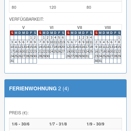
80
120
80
VERFÜGBARKEIT:
V
VI
VII
VIII
S
M
D
M
D
F
S
S
M
D
M
D
F
S
S
M
D
M
D
F
S
S
M
D
M
D
F
S
S
M
1
2
1
2
3
4
5
6
1
2
3
4
1
3
4
5
6
7
8
9
7
8
9
10
11
12
13
5
6
7
8
9
10
11
2
3
4
5
6
7
8
6
7
10
11
12
13
14
15
16
14
15
16
17
18
19
20
12
13
14
15
16
17
18
9
10
11
12
13
14
15
13
14
17
18
19
20
21
22
23
21
22
23
24
25
26
27
19
20
21
22
23
24
25
16
17
18
19
20
21
22
20
21
24
25
26
27
28
29
30
28
29
30
26
27
28
29
30
31
23
24
25
26
27
28
29
27
28
31
30
31
2 (4)
FERIENWOHNUNG
PREIS (€):
1/6 - 30/6
1/7 - 31/8
1/9 - 30/9