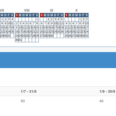
VII
VIII
IX
X
M
D
F
S
S
M
D
M
D
F
S
S
M
D
M
D
F
S
S
M
D
M
D
F
S
1
2
3
4
1
1
2
3
4
5
1
2
3
8
9
10
11
2
3
4
5
6
7
8
6
7
8
9
10
11
12
4
5
6
7
8
9
10
4
15
16
17
18
9
10
11
12
13
14
15
13
14
15
16
17
18
19
11
12
13
14
15
16
17
1
22
23
24
25
16
17
18
19
20
21
22
20
21
22
23
24
25
26
18
19
20
21
22
23
24
8
29
30
31
23
24
25
26
27
28
29
27
28
29
30
25
26
27
28
29
30
31
30
31
1/7 - 31/8
1/9 - 30/9
50
40