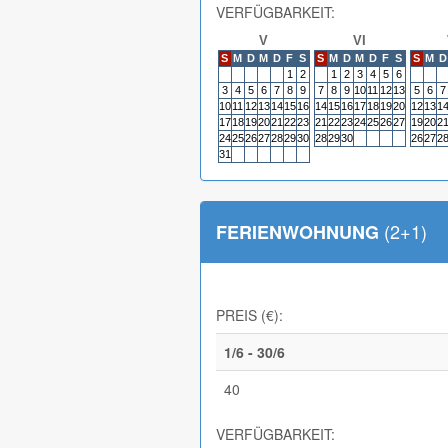
VERFÜGBARKEIT:
V
VI
S
M
D
M
D
F
S
S
M
D
M
D
F
S
S
M
D
1
2
1
2
3
4
5
6
3
4
5
6
7
8
9
7
8
9
10
11
12
13
5
6
7
10
11
12
13
14
15
16
14
15
16
17
18
19
20
12
13
1
17
18
19
20
21
22
23
21
22
23
24
25
26
27
19
20
2
24
25
26
27
28
29
30
28
29
30
26
27
2
31
(2+1)
FERIENWOHNUNG
PREIS (€):
1/6 - 30/6
40
VERFÜGBARKEIT: