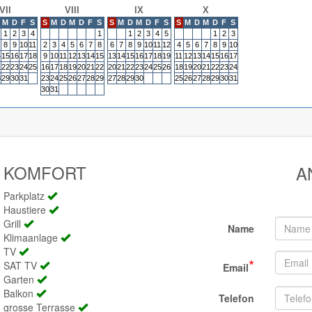
VII
VIII
IX
X
M
D
F
S
S
M
D
M
D
F
S
S
M
D
M
D
F
S
S
M
D
M
D
F
S
1
2
3
4
1
1
2
3
4
5
1
2
3
8
9
10
11
2
3
4
5
6
7
8
6
7
8
9
10
11
12
4
5
6
7
8
9
10
4
15
16
17
18
9
10
11
12
13
14
15
13
14
15
16
17
18
19
11
12
13
14
15
16
17
1
22
23
24
25
16
17
18
19
20
21
22
20
21
22
23
24
25
26
18
19
20
21
22
23
24
8
29
30
31
23
24
25
26
27
28
29
27
28
29
30
25
26
27
28
29
30
31
30
31
KOMFORT
A
Parkplatz
Haustiere
Grill
Name
Klimaanlage
TV
*
SAT TV
Email
Garten
Balkon
Telefon
grosse Terrasse