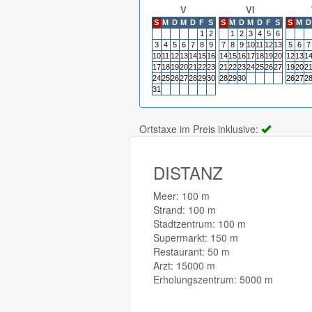
V
VI
S
M
D
M
D
F
S
S
M
D
M
D
F
S
S
M
D
1
2
1
2
3
4
5
6
3
4
5
6
7
8
9
7
8
9
10
11
12
13
5
6
7
10
11
12
13
14
15
16
14
15
16
17
18
19
20
12
13
1
17
18
19
20
21
22
23
21
22
23
24
25
26
27
19
20
2
24
25
26
27
28
29
30
28
29
30
26
27
2
31
Ortstaxe im Preis inklusive:
DISTANZ
Meer: 100 m
Strand: 100 m
Stadtzentrum: 100 m
Supermarkt: 150 m
Restaurant: 50 m
Arzt: 15000 m
Erholungszentrum: 5000 m