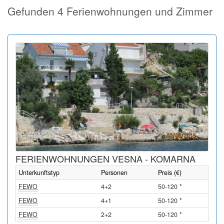
Gefunden 4 Ferienwohnungen und Zimmer
FERIENWOHNUNGEN VESNA - KOMARNA
Unterkunftstyp
Personen
Preis (€)
FEWO
4+2
50-120 *
FEWO
4+1
50-120 *
FEWO
2+2
50-120 *