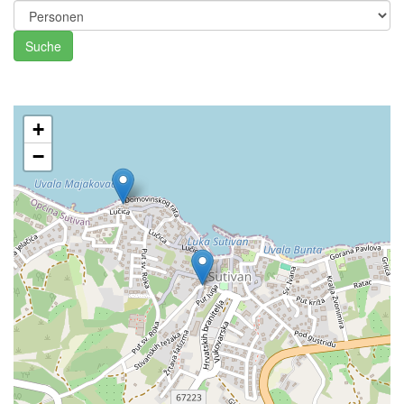
Suche
+
−