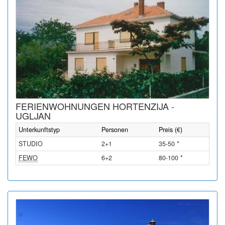
FERIENWOHNUNGEN HORTENZIJA -
UGLJAN
Unterkunftstyp
Personen
Preis (€)
STUDIO
2+1
35-50 *
FEWO
6+2
80-100 *